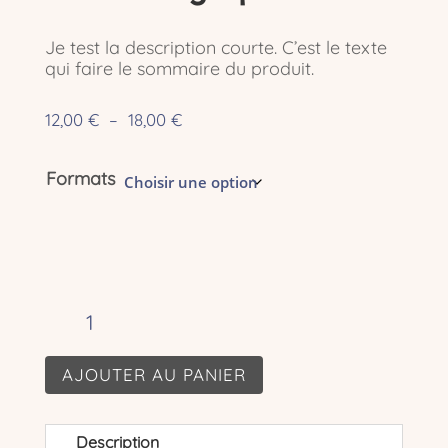
Je test la description courte. C’est le texte
qui faire le sommaire du produit.
Plage
12,00
€
–
18,00
€
de
prix :
Formats
12,00 €
à
18,00 €
quantité
de
Print
Calligraphie
AJOUTER AU PANIER
Description