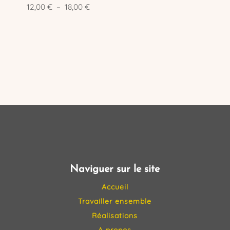
Plage
12,00
€
–
18,00
€
de
prix :
12,00 €
à
18,00 €
Naviguer sur le site
Accueil
Travailler ensemble
Réalisations
A propos