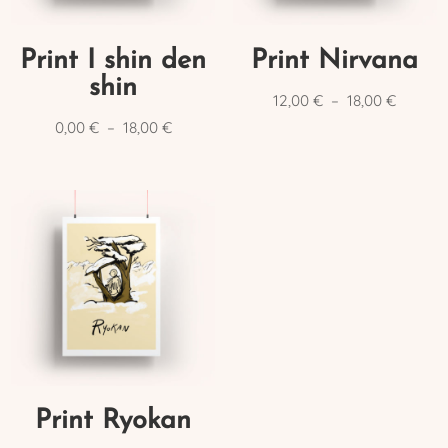
Print I shin den
Print Nirvana
shin
Plage
12,00
€
–
18,00
€
de
Plage
0,00
€
–
18,00
€
prix :
de
12,00 €
prix :
à
0,00 €
18,00 €
à
18,00 €
Print Ryokan