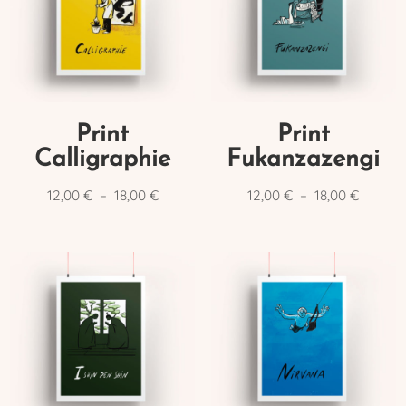
Print
Print
Calligraphie
Fukanzazengi
Plage
Plage
12,00
€
–
18,00
€
12,00
€
–
18,00
€
de
de
prix :
prix :
12,00 €
12,00 €
à
à
18,00 €
18,00 €