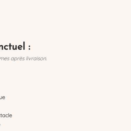
ctuel :
es après livraison.
ue
tacle
e