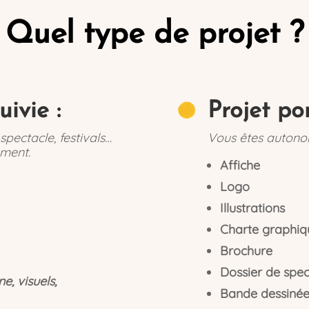
Quel type de projet ?
ivie :
Projet pon
pectacle, festivals…
Vous êtes autonom
ment.
Affiche
Logo
Illustrations
Charte graphiq
Brochure
Dossier de spec
, visuels,
Bande dessiné